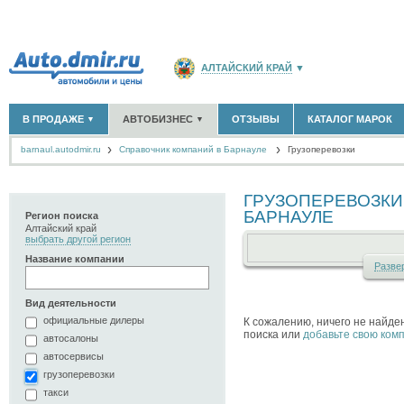
АЛТАЙСКИЙ КРАЙ
▼
РОССИЯ
(141760)
В ПРОДАЖЕ
АВТОБИЗНЕС
ОТЗЫВЫ
КАТАЛОГ МАРОК
▼
▼
МОСКВА И ОБЛАСТЬ
(58180)
barnaul.autodmir.ru
Cправочник компаний в Барнауле
САНКТ-ПЕТЕРБУРГ И ОБЛАСТЬ
Грузоперевозки
(14298)
НОВЫЕ АВТОМОБИЛИ
ОФИЦИАЛЬНЫЕ ДИЛЕРЫ
(3)
(3)
АВТОМОБИЛИ С ПРОБЕГОМ
АВТОСАЛОНЫ
(395)
(4)
КРАСНОДАРСКИЙ КРАЙ
(5619)
АВТОСЕРВИСЫ
(3)
ГРУЗОПЕРЕВОЗКИ
+
РАЗМЕСТИТЬ ОБЪЯВЛЕНИЕ
КРЫМ РЕСПУБЛИКА
(412)
ГРУЗОПЕРЕВОЗКИ
(0)
БАРНАУЛЕ
Регион поиска
ТАКСИ
(0)
Алтайский край
СЕВАСТОПОЛЬ
(11)
выбрать другой регион
ЗАПЧАСТИ
(2)
Название компании
ЗАПРАВКИ
(1)
СПИСОК ВСЕХ РЕГИОНОВ
Раз
ве
АРЕНДА
(0)
+
ДОБАВИТЬ КОМПАНИЮ
Вид деятельности
официальные дилеры
К сожалению, ничего не найд
СПЕЦИАЛИСТЫ
(1)
поиска или
добавьте свою ком
автосалоны
автосервисы
грузоперевозки
такси