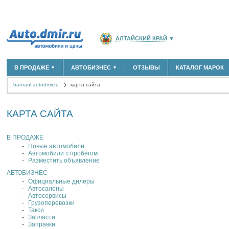
АЛТАЙСКИЙ КРАЙ
▼
РОССИЯ
(141766)
В ПРОДАЖЕ
АВТОБИЗНЕС
ОТЗЫВЫ
КАТАЛОГ МАРОК
▼
▼
МОСКВА И ОБЛАСТЬ
(58180)
barnaul.autodmir.ru
карта сайта
САНКТ-ПЕТЕРБУРГ И ОБЛАСТЬ
(14304)
НОВЫЕ АВТОМОБИЛИ
ОФИЦИАЛЬНЫЕ ДИЛЕРЫ
(3)
(3)
АВТОМОБИЛИ С ПРОБЕГОМ
АВТОСАЛОНЫ
(395)
(4)
КРАСНОДАРСКИЙ КРАЙ
(5619)
АВТОСЕРВИСЫ
(3)
КАРТА САЙТА
+
РАЗМЕСТИТЬ ОБЪЯВЛЕНИЕ
КРЫМ РЕСПУБЛИКА
(412)
ГРУЗОПЕРЕВОЗКИ
(0)
ТАКСИ
(0)
СЕВАСТОПОЛЬ
(11)
В ПРОДАЖЕ
ЗАПЧАСТИ
(2)
Новые автомобили
ЗАПРАВКИ
(1)
СПИСОК ВСЕХ РЕГИОНОВ
Автомобили с пробегом
АРЕНДА
(0)
Разместить объявление
+
ДОБАВИТЬ КОМПАНИЮ
АВТОБИЗНЕС
Официальные дилеры
СПЕЦИАЛИСТЫ
(1)
Автосалоны
Автосервисы
Грузоперевозки
Такси
Запчасти
Заправки